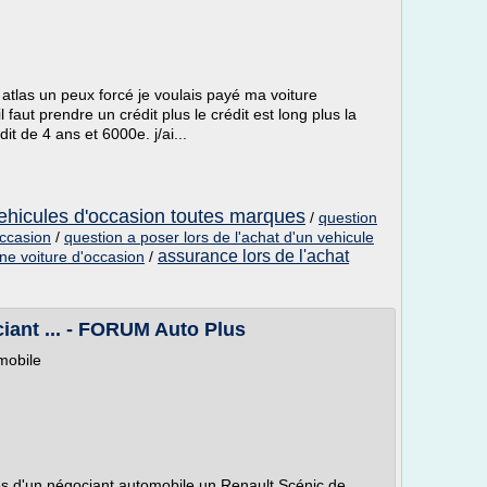
 atlas un peux forcé je voulais payé ma voiture
l faut prendre un crédit plus le crédit est long plus la
it de 4 ans et 6000e. j/ai...
vehicules d'occasion toutes marques
/
question
occasion
/
question a poser lors de l'achat d'un vehicule
assurance lors de l'achat
'une voiture d'occasion
/
ciant ... - FORUM Auto Plus
mobile
ès d'un négociant automobile un Renault Scénic de