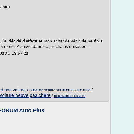
taire
 j'ai décidé d'effectuer mon achat de véhicule neuf via
 histoire. A suivre dans de prochains épisodes...
2013 à 19:57:21
 d une voiture
/
/
achat de voiture sur internet elite auto
voiture neuve pas chere
/
forum achat elite auto
- FORUM Auto Plus