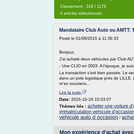
Classement : 318 / 1178
4 articles sélectionnés
Mandataire Club Auto ou AMTT: Tr
Posté le 01/08/2015 à 11:36:33
Bonjour,
J'ai acheté deux véhicules par Club A
- Une CLIO en 2003. A l'époque, je sui
La transaction s'est bien passée. Le seul
dans un pole logistique près de LILLE. 
m'en souviens...
Lire la suite
Date:
2015-10-24 10:03:07
acheter une voiture d
Thèmes liés :
immatriculation vehicule d'occasio
vehicule auto d occasion
achat
/
Mon expérience d'achat avec 