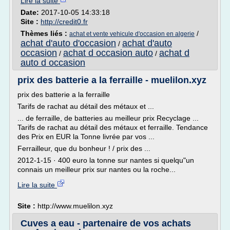
Lire la suite
Date:
2017-10-05 14:33:18
Site :
http://credit0.fr
Thèmes liés :
/
achat et vente vehicule d'occasion en algerie
achat d'auto d'occasion
achat d'auto
/
occasion
achat d occasion auto
achat d
/
/
auto d occasion
prix des batterie a la ferraille - muelilon.xyz
prix des batterie a la ferraille
Tarifs de rachat au détail des métaux et ...
... de ferraille, de batteries au meilleur prix Recyclage ...
Tarifs de rachat au détail des métaux et ferraille. Tendance
des Prix en EUR la Tonne livrée par vos ...
Ferrailleur, que du bonheur ! / prix des ...
2012-1-15 · 400 euro la tonne sur nantes si quelqu"un
connais un meilleur prix sur nantes ou la roche...
Lire la suite
Site :
http://www.muelilon.xyz
Cuves a eau - partenaire de vos achats