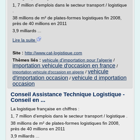
1, 7 million d'emplois dans le secteur transport / logistique
.
38 millions de m² de plates-formes logistiques fin 2008,
près de 40 millions en 2011
3,9 milliards ...
Lire la suite
Site :
http://www.cat-logistique.com
Thèmes liés :
vehicule d'importation pour l'algerie
/
importation vehicule d'occasion en france
/
vehicule
/
importation vehicule d'occasion en algerie
d'importation occasion
vehicule d importation
/
occasion
Conseil Assistance Technique Logistique -
Conseil en ...
La logistique française en chiffres :
1, 7 million d'emplois dans le secteur transport / logistique .
38 millions de m² de plates-formes logistiques fin 2008,
près de 40 millions en 2011
3,9 milliards ...