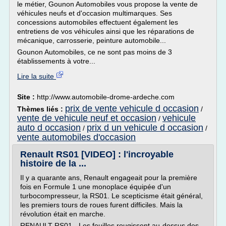
le métier, Gounon Automobiles vous propose la vente de
véhicules neufs et d'occasion multimarques. Ses
concessions automobiles effectuent également les
entretiens de vos véhicules ainsi que les réparations de
mécanique, carrosserie, peinture automobile...
Gounon Automobiles, ce ne sont pas moins de 3
établissements à votre...
Lire la suite
Site :
http://www.automobile-drome-ardeche.com
prix de vente vehicule d occasion
Thèmes liés :
/
vente de vehicule neuf et occasion
vehicule
/
auto d occasion
prix d un vehicule d occasion
/
/
vente automobiles d'occasion
Renault RS01 [VIDEO] : l'incroyable
histoire de la ...
Il y a quarante ans, Renault engageait pour la première
fois en Formule 1 une monoplace équipée d'un
turbocompresseur, la RS01. Le scepticisme était général,
les premiers tours de roues furent difficiles. Mais la
révolution était en marche.
RENAULT RS01 - Les feuilles rougissent au-dessus des