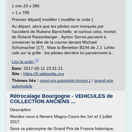
1 min 24 s 396
+ 1 s 799
Premier départ[ modifier | modifier le code ]
Au départ, alors que les pilotes sont marqués par
l'accident de Rubens Barrichello et surtout celui, mortel,
de Roland Ratzenberger , Ayrton Senna parvient à
conserver la tête de la course devant Michael
Schumacher [17] . Mais la Benetton B194 de J.J. Lehto
cale sur la grille : les pilotes derrière lui parviennent à...
Lire la suite
Date:
2017-05-11 23:31:21
Site :
https://fr.wikipedia.org
Thèmes liés :
/
grand prix
grand prix automobile formule 1
automobile
Rétrocalage Bourgogne - VEHICULES de
COLLECTION ANCIENS ...
Description
Rendez-vous à Nevers Magny-Cours les 1er et 2 juillet
2017.
Sous ce patronyme de Grand Prix de France historique,