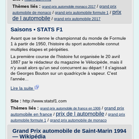
Thèmes liés :
/
grand prix
grand prix automobile monaco 2017
prix
/
/
automobile de monaco
grand prix automobile formule 1
de l automobile
/
grand prix automobile 2017
Saisons • STATS F1
Avant que se tienne le championnat du monde de Formule
1 à partir de 1950, l'histoire du sport automobile connut
multiples étapes et péripéties.
La première course de l'histoire fut organisée le 20 avril
1887 par le rédacteur du magazine le Vélocipède, mais il
n'y avait alors qu'un seul concurrent au départ ! il s'agissait
de Georges Bouton sur un quadricycle à vapeur. C'est
l'année...
Lire la suite
Site :
http://www.statsf1.com
Thèmes liés :
/
grand prix
grand prix automobile de france en 1906
prix de l automobile
automobile en france
/
/
grand prix
/
automobile formule 1
grand prix automobile de monaco
Grand Prix automobile de Saint-Marin 1994
— Wikipédia