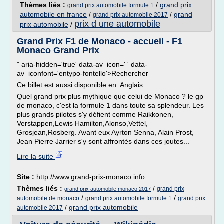
Thèmes liés :
/
grand prix
grand prix automobile formule 1
automobile en france
/
/
grand
grand prix automobile 2017
prix d une automobile
prix automobile
/
Grand Prix F1 de Monaco - accueil - F1
Monaco Grand Prix
" aria-hidden='true' data-av_icon=' ' data-
av_iconfont='entypo-fontello'>Rechercher
Ce billet est aussi disponible en: Anglais
Quel grand prix plus mythique que celui de Monaco ? le gp
de monaco, c'est la formule 1 dans toute sa splendeur. Les
plus grands pilotes s'y défient comme Raikkonen,
Verstappen,Lewis Hamilton,Alonso,Vettel,
Grosjean,Rosberg. Avant eux Ayrton Senna, Alain Prost,
Jean Pierre Jarrier s'y sont affrontés dans ces joutes...
Lire la suite
Site :
http://www.grand-prix-monaco.info
Thèmes liés :
/
grand prix
grand prix automobile monaco 2017
/
/
automobile de monaco
grand prix automobile formule 1
grand prix
/
grand prix automobile
automobile 2017