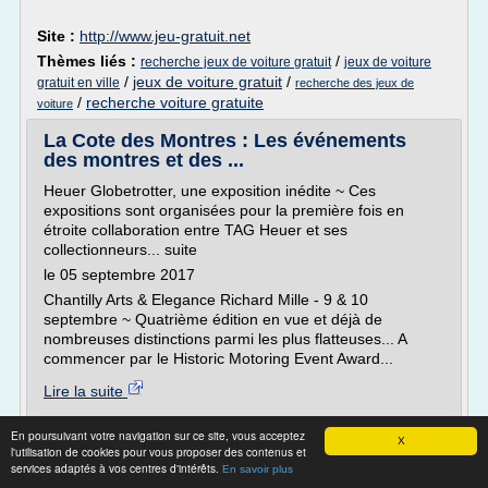
Site :
http://www.jeu-gratuit.net
Thèmes liés :
/
recherche jeux de voiture gratuit
jeux de voiture
/
jeux de voiture gratuit
/
gratuit en ville
recherche des jeux de
/
recherche voiture gratuite
voiture
La Cote des Montres : Les événements
des montres et des ...
Heuer Globetrotter, une exposition inédite ~ Ces
expositions sont organisées pour la première fois en
étroite collaboration entre TAG Heuer et ses
collectionneurs... suite
le 05 septembre 2017
Chantilly Arts & Elegance Richard Mille - 9 & 10
septembre ~ Quatrième édition en vue et déjà de
nombreuses distinctions parmi les plus flatteuses... A
commencer par le Historic Motoring Event Award...
Lire la suite
En poursuivant votre navigation sur ce site, vous acceptez
Site :
http://www.lacotedesmontres.com
X
l'utilisation de cookies pour vous proposer des contenus et
Thèmes liés :
/
/
vente auto occasion tours
auto occasion tours
services adaptés à vos centres d'intérêts.
En savoir plus
/
/
vente pieces auto tours
vente auto tours
vente enchere auto tours