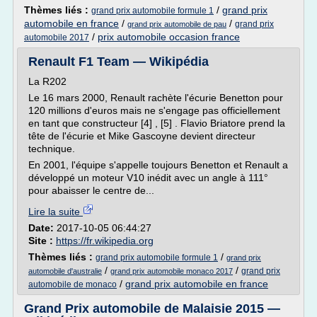
Thèmes liés :
/
grand prix
grand prix automobile formule 1
automobile en france
/
/
grand prix
grand prix automobile de pau
/
prix automobile occasion france
automobile 2017
Renault F1 Team — Wikipédia
La R202
Le 16 mars 2000, Renault rachète l'écurie Benetton pour
120 millions d'euros mais ne s'engage pas officiellement
en tant que constructeur [4] , [5] . Flavio Briatore prend la
tête de l'écurie et Mike Gascoyne devient directeur
technique.
En 2001, l'équipe s'appelle toujours Benetton et Renault a
développé un moteur V10 inédit avec un angle à 111°
pour abaisser le centre de...
Lire la suite
Date:
2017-10-05 06:44:27
Site :
https://fr.wikipedia.org
Thèmes liés :
/
grand prix automobile formule 1
grand prix
/
/
grand prix
automobile d'australie
grand prix automobile monaco 2017
/
grand prix automobile en france
automobile de monaco
Grand Prix automobile de Malaisie 2015 —