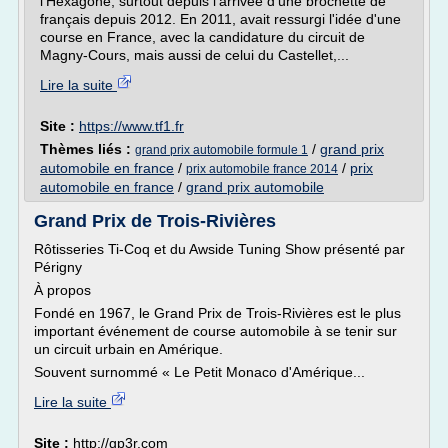
l'Hexagone, surtout depuis l'arrivée d'une brochette de
français depuis 2012. En 2011, avait ressurgi l'idée d'une
course en France, avec la candidature du circuit de
Magny-Cours, mais aussi de celui du Castellet,...
Lire la suite
Site :
https://www.tf1.fr
Thèmes liés :
/
grand prix
grand prix automobile formule 1
automobile en france
/
/
prix
prix automobile france 2014
automobile en france
/
grand prix automobile
Grand Prix de Trois-Rivières
Rôtisseries Ti-Coq et du Awside Tuning Show présenté par
Périgny
À propos
Fondé en 1967, le Grand Prix de Trois-Rivières est le plus
important événement de course automobile à se tenir sur
un circuit urbain en Amérique.
Souvent surnommé « Le Petit Monaco d'Amérique...
Lire la suite
Site :
http://gp3r.com