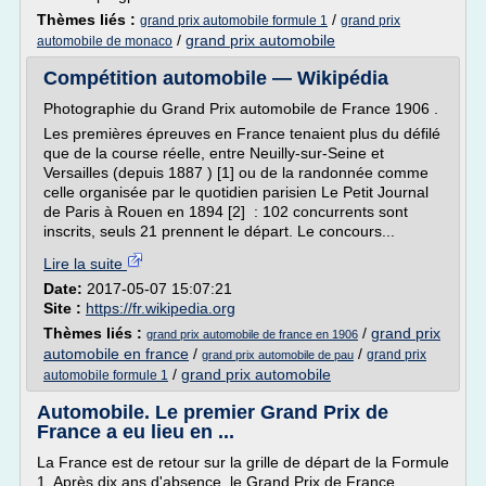
Thèmes liés :
/
grand prix automobile formule 1
grand prix
/
grand prix automobile
automobile de monaco
Compétition automobile — Wikipédia
Photographie du Grand Prix automobile de France 1906 .
Les premières épreuves en France tenaient plus du défilé
que de la course réelle, entre Neuilly-sur-Seine et
Versailles (depuis 1887 ) [1] ou de la randonnée comme
celle organisée par le quotidien parisien Le Petit Journal
de Paris à Rouen en 1894 [2] : 102 concurrents sont
inscrits, seuls 21 prennent le départ. Le concours...
Lire la suite
Date:
2017-05-07 15:07:21
Site :
https://fr.wikipedia.org
Thèmes liés :
/
grand prix
grand prix automobile de france en 1906
automobile en france
/
/
grand prix
grand prix automobile de pau
/
grand prix automobile
automobile formule 1
Automobile. Le premier Grand Prix de
France a eu lieu en ...
La France est de retour sur la grille de départ de la Formule
1. Après dix ans d'absence, le Grand Prix de France