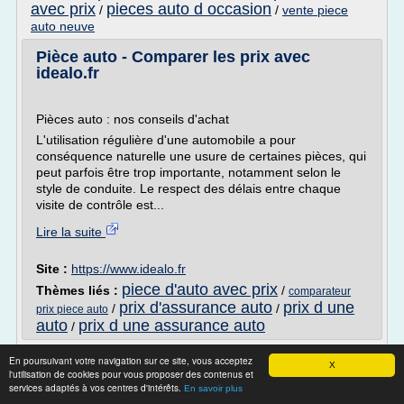
avec prix
pieces auto d occasion
/
/
vente piece
auto neuve
Pièce auto - Comparer les prix avec
idealo.fr
Pièces auto : nos conseils d'achat
L'utilisation régulière d'une automobile a pour
conséquence naturelle une usure de certaines pièces, qui
peut parfois être trop importante, notamment selon le
style de conduite. Le respect des délais entre chaque
visite de contrôle est...
Lire la suite
Site :
https://www.idealo.fr
piece d'auto avec prix
Thèmes liés :
/
comparateur
prix d'assurance auto
prix d une
/
/
prix piece auto
auto
prix d une assurance auto
/
Pieces Auto - Comparez les Prix et les
En poursuivant votre navigation sur ce site, vous acceptez
X
Offres Pieces Auto ...
l'utilisation de cookies pour vous proposer des contenus et
services adaptés à vos centres d'intérêts.
En savoir plus
Pieces Auto Nous avons trouvé 1,500 produits dans la