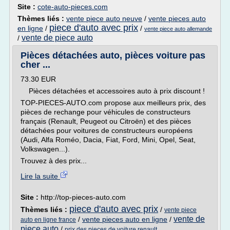
Site :
cote-auto-pieces.com
Thèmes liés :
vente piece auto neuve
/
vente pieces auto
piece d'auto avec prix
en ligne
/
/
vente piece auto allemande
vente de piece auto
/
Pièces détachées auto, pièces voiture pas
cher ...
73.30 EUR
Pièces détachées et accessoires auto à prix discount !
TOP-PIECES-AUTO.com propose aux meilleurs prix, des
pièces de rechange pour véhicules de constructeurs
français (Renault, Peugeot ou Citroën) et des pièces
détachées pour voitures de constructeurs européens
(Audi, Alfa Roméo, Dacia, Fiat, Ford, Mini, Opel, Seat,
Volkswagen...).
Trouvez à des prix...
Lire la suite
Site :
http://top-pieces-auto.com
piece d'auto avec prix
Thèmes liés :
/
vente piece
vente de
/
vente pieces auto en ligne
/
auto en ligne france
piece auto
/
prix des pieces de voiture renault