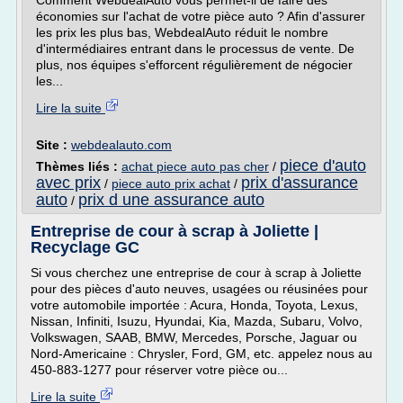
Comment WebdealAuto vous permet-il de faire des
économies sur l'achat de votre pièce auto ? Afin d'assurer
les prix les plus bas, WebdealAuto réduit le nombre
d'intermédiaires entrant dans le processus de vente. De
plus, nos équipes s'efforcent régulièrement de négocier
les...
Lire la suite
Site :
webdealauto.com
piece d'auto
Thèmes liés :
achat piece auto pas cher
/
avec prix
prix d'assurance
/
piece auto prix achat
/
auto
prix d une assurance auto
/
Entreprise de cour à scrap à Joliette |
Recyclage GC
Si vous cherchez une entreprise de cour à scrap à Joliette
pour des pièces d'auto neuves, usagées ou réusinées pour
votre automobile importée : Acura, Honda, Toyota, Lexus,
Nissan, Infiniti, Isuzu, Hyundai, Kia, Mazda, Subaru, Volvo,
Volkswagen, SAAB, BMW, Mercedes, Porsche, Jaguar ou
Nord-Americaine : Chrysler, Ford, GM, etc. appelez nous au
450-883-1277 pour réserver votre pièce ou...
Lire la suite