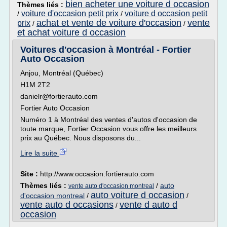
bien acheter une voiture d occasion
Thèmes liés :
voiture d'occasion petit prix
voiture d occasion petit
/
/
achat et vente de voiture d'occasion
vente
prix
/
/
et achat voiture d occasion
Voitures d'occasion à Montréal - Fortier
Auto Occasion
Anjou, Montréal (Québec)
H1M 2T2
danielr@fortierauto.com
Fortier Auto Occasion
Numéro 1 à Montréal des ventes d'autos d'occasion de
toute marque, Fortier Occasion vous offre les meilleurs
prix au Québec. Nous disposons du...
Lire la suite
Site :
http://www.occasion.fortierauto.com
Thèmes liés :
/
auto
vente auto d'occasion montreal
auto voiture d occasion
d'occasion montreal
/
/
vente auto d occasions
vente d auto d
/
occasion