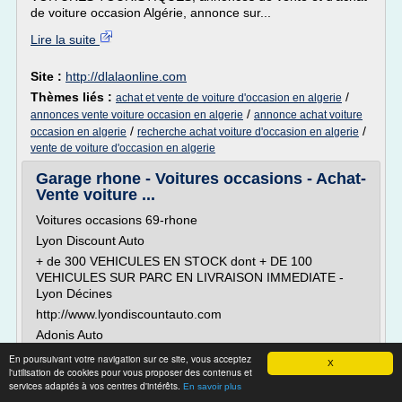
de voiture occasion Algérie, annonce sur...
Lire la suite
Site :
http://dlalaonline.com
Thèmes liés :
/
achat et vente de voiture d'occasion en algerie
/
annonces vente voiture occasion en algerie
annonce achat voiture
/
/
occasion en algerie
recherche achat voiture d'occasion en algerie
vente de voiture d'occasion en algerie
Garage rhone - Voitures occasions - Achat-
Vente voiture ...
Voitures occasions 69-rhone
Lyon Discount Auto
+ de 300 VEHICULES EN STOCK dont + DE 100
VEHICULES SUR PARC EN LIVRAISON IMMEDIATE -
Lyon Décines
http://www.lyondiscountauto.com
Adonis Auto
Nous disposons d'un parc automobile d'environ 40...
En poursuivant votre navigation sur ce site, vous acceptez
X
l'utilisation de cookies pour vous proposer des contenus et
Lire la suite
services adaptés à vos centres d'intérêts.
En savoir plus