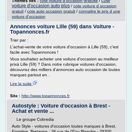
cote
Thèmes liés :
cote voiture d'occasion gratuite
/
voiture d'occasion auto plus
/
cote voiture d occasion
gratuit
/
cote auto occasion gratuit
/
connaitre le prix d une
voiture d'occasion
Annonces voiture Lille (59) dans Voiture -
Topannonces.fr
Trier par :
L'achat-vente de votre voiture d'occasion à Lille (59), c'est
facile avec Topannonces !
Vous souhaitez acheter une voiture d'occasion au meilleur
prixà Lille (59) ? Dans notre rubrique voitures d'occasion,
découvrez des milliers d'annonces auto occasion de toutes
marques partout en...
Lire la suite
Site :
http://www.topannonces.fr
Autostyle : Voiture d'occasion à Brest -
Achat et vente ...
Le groupe Cobredia
Auto Style - voitures d'occasion toutes marques à Brest,
Finistère, Bretagne - 26 rue de l'Eau Blanche - 29200