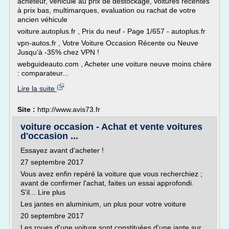
acheteur, véhicule au prix de destockage, voitures récentes
à prix bas, multimarques, evaluation ou rachat de votre
ancien véhicule
voiture.autoplus.fr , Prix du neuf - Page 1/657 - autoplus.fr
vpn-autos.fr , Votre Voiture Occasion Récente ou Neuve
Jusqu'à -35% chez VPN !
webguideauto.com , Acheter une voiture neuve moins chère
: comparateur...
Lire la suite
Site :
http://www.avis73.fr
voiture occasion - Achat et vente voitures
d'occasion ...
Essayez avant d'acheter !
27 septembre 2017
Vous avez enfin repéré la voiture que vous recherchiez ;
avant de confirmer l'achat, faites un essai approfondi.
S'il... Lire plus
Les jantes en aluminium, un plus pour votre voiture
20 septembre 2017
Les roues d'une voiture sont constituées d'une jante sur