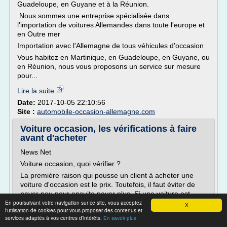
Guadeloupe, en Guyane et à la Réunion.
Nous sommes une entreprise spécialisée dans
l'importation de voitures Allemandes dans toute l'europe et
en Outre mer
Importation avec l'Allemagne de tous véhicules d'occasion
Vous habitez en Martinique, en Guadeloupe, en Guyane, ou
en Réunion, nous vous proposons un service sur mesure
pour...
Lire la suite
Date:
2017-10-05 22:10:56
Site :
automobile-occasion-allemagne.com
Voiture occasion, les vérifications à faire
avant d'acheter
News Net
Voiture occasion, quoi vérifier ?
La première raison qui pousse un client à acheter une
voiture d'occasion est le prix. Toutefois, il faut éviter de
payer peu pour ensuite payer plus. Si une voiture est
En poursuivant votre navigation sur ce site, vous acceptez
d'occasion c'est qu'elle a déjà fait quelques dizaines voire
X
l'utilisation de cookies pour vous proposer des contenus et
même des centaines de milliers de kilomètres au
services adaptés à vos centres d'intérêts.
En savoir plus
compteur donc il y est fort probable que des défaillances