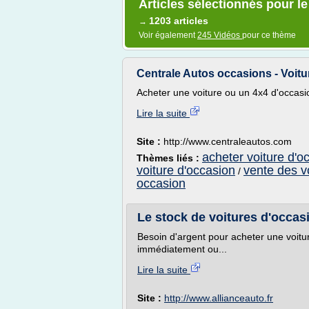
Articles sélectionnés pour l
1203 articles
→
Voir également
245 Vidéos
pour ce thème
Centrale Autos occasions - Voitu
Acheter une voiture ou un 4x4 d'occasio
Lire la suite
Site :
http://www.centraleautos.com
acheter voiture d'o
Thèmes liés :
voiture d'occasion
vente des v
/
occasion
Le stock de voitures d'occasio
Besoin d'argent pour acheter une voitur
immédiatement ou...
Lire la suite
Site :
http://www.allianceauto.fr