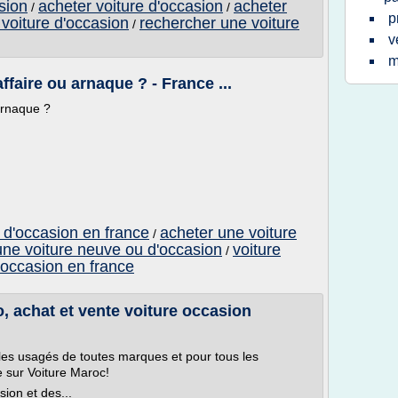
sion
acheter voiture d'occasion
acheter
/
/
p
voiture d'occasion
rechercher une voiture
/
v
m
ffaire ou arnaque ? - France ...
arnaque ?
 d'occasion en france
acheter une voiture
/
une voiture neuve ou d'occasion
voiture
/
 occasion en france
, achat et vente voiture occasion
les usagés de toutes marques et pour tous les
e sur Voiture Maroc!
sion et des...