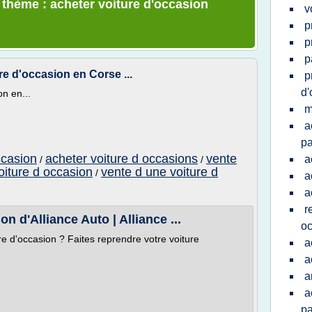
e thème : acheter voiture d'occasion
v
p
p
p
re d'occasion en Corse ...
p
d'
n en...
m
a
pa
ccasion
acheter voiture d occasions
vente
a
/
/
oiture d occasion
vente d une voiture d
/
a
a
r
n d'Alliance Auto | Alliance ...
oc
e d'occasion ? Faites reprendre votre voiture
a
a
a
a
pa