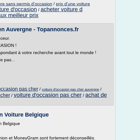
ure sans permis d'occasion
/
prix d'une voiture
ture d'occasion
acheter voiture d
/
ux meilleur prix
 en Auvergne - Topannonces.fr
nceur.
ASION !
pondant à votre recherche avant tout le monde !
e pas...
occasion pas cher
/
/
voiture d'occasion pas cher auvergne
voiture d'occasion pas cher
achat de
 cher
/
/
in Voiture Belgique
n Belgique
ion et MoneyGram sont fortement déconseillés.