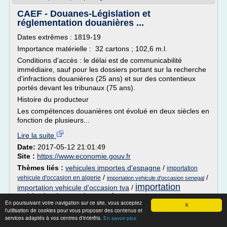
CAEF - Douanes-Législation et
réglementation douanières ...
Dates extrêmes : 1819-19
Importance matérielle : 32 cartons ; 102,6 m.l.
Conditions d'accès : le délai est de communicabilité
immédiaire, sauf pour les dossiers portant sur la recherche
d'infractions douanières (25 ans) et sur des contentieux
portés devant les tribunaux (75 ans).
Histoire du producteur
Les compétences douanières ont évolué en deux siècles en
fonction de plusieurs...
Lire la suite
Date:
2017-05-12 21:01:49
Site :
https://www.economie.gouv.fr
Thèmes liés :
vehicules importes d'espagne
/
importation
/
/
vehicule d'occasion en algerie
importation vehicule d'occasion senegal
importation
importation vehicule d'occasion tva
/
vehicule d'occasion en france
En poursuivant votre navigation sur ce site, vous acceptez
X
l'utilisation de cookies pour vous proposer des contenus et
Conditions générales de vente. Réservez
services adaptés à vos centres d'intérêts.
En savoir plus
en ligne aujourd ...