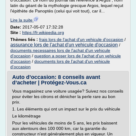
d'occasion. Le nom du journal fait référence à Argus , nom
latin du géant de la mythologie grecque Argos, lequel reçut
l'épithète de Panoptès (celui qui voit tout), car il...
Lire la suite
Date:
2017-05-07 17:32:28
Site :
https://fr.wikipedia.org
Thèmes liés :
frais lors de l'achat d'un vehicule d'occasion
/
assurance lors de l'achat d'un vehicule d'occasion
/
documents necessaires lors de l'achat d'un vehicule
d'occasion
/
question a poser lors de l'achat d'un vehicule
d'occasion
/
documents lors de l'achat d'un vehicule
d'occasion
Auto d’occasion: 8 conseils avant
d’acheter | Protégez-Vous.ca
Vous magasinez une voiture usagée? Suivez nos conseils
pour éviter les citrons et dénicher la perle rare au bon
prix.
1. Les éléments qui ont un impact sur le prix du véhicule
Le kilométrage
Pour les véhicules de moins de 5 ans, les prix baissent
aux alentours des 100 000 km, car la garantie du
constructeur n'est généralement plus en vigueur. Un