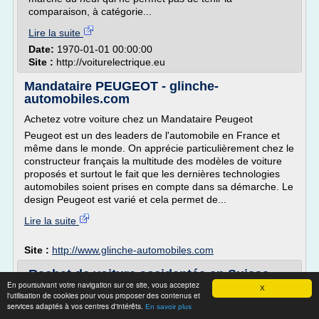
comparaison, à catégorie...
Lire la suite
Date:
1970-01-01 00:00:00
Site :
http://voiturelectrique.eu
Mandataire PEUGEOT - glinche-
automobiles.com
Achetez votre voiture chez un Mandataire Peugeot
Peugeot est un des leaders de l'automobile en France et
même dans le monde. On apprécie particulièrement chez le
constructeur français la multitude des modèles de voiture
proposés et surtout le fait que les dernières technologies
automobiles soient prises en compte dans sa démarche. Le
design Peugeot est varié et cela permet de...
Lire la suite
Site :
http://www.glinche-automobiles.com
Rachat de voiture accidentée en Suisse -
En poursuivant votre navigation sur ce site, vous acceptez
VendreMaVoiture.ch
X
l'utilisation de cookies pour vous proposer des contenus et
services adaptés à vos centres d'intérêts.
Rachat de voiture accidentée en Suisse
En savoir plus