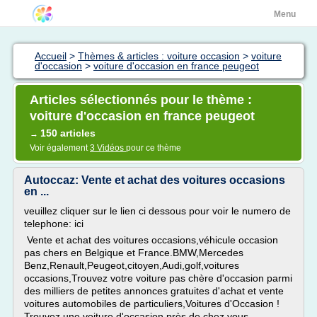
Menu
Accueil
>
Thèmes & articles : voiture occasion
>
voiture
d'occasion
>
voiture d'occasion en france peugeot
Articles sélectionnés pour le thème :
voiture d'occasion en france peugeot
150 articles
→
Voir également
3 Vidéos
pour ce thème
Autoccaz: Vente et achat des voitures occasions
en ...
veuillez cliquer sur le lien ci dessous pour voir le numero de
telephone: ici
Vente et achat des voitures occasions,véhicule occasion
pas chers en Belgique et France.BMW,Mercedes
Benz,Renault,Peugeot,citoyen,Audi,golf,voitures
occasions,Trouvez votre voiture pas chère d'occasion parmi
des milliers de petites annonces gratuites d'achat et vente
voitures automobiles de particuliers,Voitures d'Occasion !
Trouvez une voiture d'occasion près de chez vous .