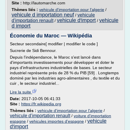
Site :
http://lautomarche.com
Thèmes liés :
vehicule d'importation pour l'algerie
/
vehicule d importation neuf
vehicule
/
vehicule d'import
vehicule
d'importation renault
/
/
d import
Économie du Maroc — Wikipédia
Secteur secondaire[ modifier | modifier le code ]
Sucrerie de Sidi Bennour.
Depuis l'indépendance, le Maroc s'est lancé dans
d'importants investissements pour développer et doter le
pays d'infrastructures industrielles de bases. Le secteur
industriel représente près de 28 % du PIB [59] . Longtemps
dominé par les industries agro-alimentaires , du textile et du
cuir , le secteur industriel...
Lire la suite
Date:
2017-10-05 06:41:33
Site :
https://fr.wikipedia.org
Thèmes liés :
vehicule d'importation pour l'algerie
/
vehicule d'importation renault
/
voiture d'importation
vehicule
espagne
/
vehicules importes d'espagne
/
d'import