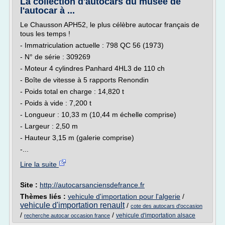
La collection d'autocars du musée de
l'autocar à ...
Le Chausson APH52, le plus célèbre autocar français de
tous les temps !
- Immatriculation actuelle : 798 QC 56 (1973)
- N° de série : 309269
- Moteur 4 cylindres Panhard 4HL3 de 110 ch
- Boîte de vitesse à 5 rapports Renondin
- Poids total en charge : 14,820 t
- Poids à vide : 7,200 t
- Longueur : 10,33 m (10,44 m échelle comprise)
- Largeur : 2,50 m
- Hauteur 3,15 m (galerie comprise)
-...
Lire la suite
Site :
http://autocarsanciensdefrance.fr
Thèmes liés :
vehicule d'importation pour l'algerie
/
vehicule d'importation renault
/
cote des autocars d'occasion
/
/
vehicule d'importation alsace
recherche autocar occasion france