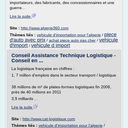
importateurs, des fabricants, des concessionnaires et une
guerre...
Lire la suite
Site :
http://www.algerie360.com
piece
Thèmes liés :
vehicule d'importation pour l'algerie
/
d'auto avec prix
vehicule
/
achat piece auto pas cher
/
d'import
vehicule d import
/
Conseil Assistance Technique Logistique -
Conseil en ...
La logistique française en chiffres :
1, 7 million d'emplois dans le secteur transport / logistique
.
38 millions de m² de plates-formes logistiques fin 2008,
près de 40 millions en 2011
3,9 milliards ...
Lire la suite
Site :
http://www.cat-logistique.com
Thèmes liés :
vehicule d'importation pour l'algerie
/