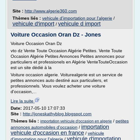
Site :
http://www.algerie360.com
Thèmes liés :
vehicule d'importation pour l'algerie
/
vehicule d'import
vehicule d import
/
Voiture Occasion Oran Dz - Jones
Voiture Occasion Oran Dz
vto dz Vente Toute Occasion Algérie Petites. Vente Toute
Occasion Algérie Petites Annonces Petites annonces pour
particuliers et professionels en Algérie VenteTouteOccasion
est un site dédié à la
Voiture occasion algerie. Voiturealgerie est un service de
petites annonces auto destiné aux particuliers, et
professionnels. Vous voulez acheter une voiture
d'occasion,...
Lire la suite
Date:
2017-05-10 17:07:33
Site :
http://joneskathyblog.blogspot.com
Thèmes liés :
/
petites
importation vehicule d'occasion en algerie
importation
annonces automobiles d'occasion
/
vehicule d'occasion en france
/
vehicule
vehicule d'importation
d'importation pour l'algerie
/