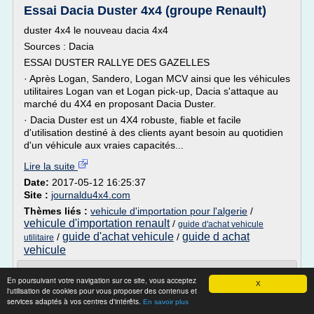
Essai Dacia Duster 4x4 (groupe Renault)
duster 4x4 le nouveau dacia 4x4
Sources : Dacia
ESSAI DUSTER RALLYE DES GAZELLES
· Après Logan, Sandero, Logan MCV ainsi que les véhicules
utilitaires Logan van et Logan pick-up, Dacia s'attaque au
marché du 4X4 en proposant Dacia Duster.
· Dacia Duster est un 4X4 robuste, fiable et facile
d'utilisation destiné à des clients ayant besoin au quotidien
d'un véhicule aux vraies capacités...
Lire la suite
Date:
2017-05-12 16:25:37
Site :
journaldu4x4.com
Thèmes liés :
vehicule d'importation pour l'algerie
/
vehicule d'importation renault
/
guide d'achat vehicule
guide d'achat vehicule
guide d achat
/
/
utilitaire
vehicule
Impacts du pétrole - Actualité scientifique
En poursuivant votre navigation sur ce site, vous acceptez
et technologique
X
l'utilisation de cookies pour vous proposer des contenus et
services adaptés à vos centres d'intérêts.
En savoir plus
Retour page glossaire »