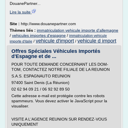
DouanePartner...
Lire la suite
Site :
http://www.douanepartner.com
Thèmes liés :
immatriculation vehicule importe d'allemagne
/
vehicules importes d'espagne
/
immatriculation vehicule
vehicule d'import
vehicule d import
/
/
importe d'italie
Offres Spéciales Véhicules Importés
d'Espagne et de ...
POUR TOUTE DEMANDE CONCERNANT LES DOM-
TOM, CONTACTEZ NOTRE FILIALE DE LA REUNION
S.A.S. ESPAGNAUTO REUNION
97400 Saint Denis (La Réunion)
02 62 94 09 21 / 06 92 92 89 50
Cette adresse e-mail est protégée contre les robots
spammeurs. Vous devez activer le JavaScript pour la
visualiser.
VISITE A L'AGENCE REUNION SUR RENDEZ-VOUS
UNIQUEMENT