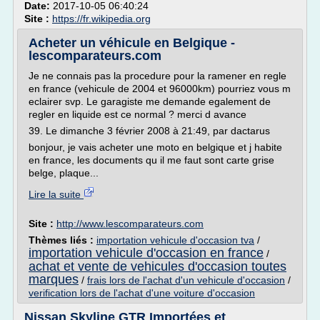
Date:
2017-10-05 06:40:24
Site :
https://fr.wikipedia.org
Acheter un véhicule en Belgique -
lescomparateurs.com
Je ne connais pas la procedure pour la ramener en regle
en france (vehicule de 2004 et 96000km) pourriez vous m
eclairer svp. Le garagiste me demande egalement de
regler en liquide est ce normal ? merci d avance
39. Le dimanche 3 février 2008 à 21:49, par dactarus
bonjour, je vais acheter une moto en belgique et j habite
en france, les documents qu il me faut sont carte grise
belge, plaque...
Lire la suite
Site :
http://www.lescomparateurs.com
Thèmes liés :
importation vehicule d'occasion tva
/
importation vehicule d'occasion en france
/
achat et vente de vehicules d'occasion toutes
marques
/
frais lors de l'achat d'un vehicule d'occasion
/
verification lors de l'achat d'une voiture d'occasion
Nissan Skyline GTR Importées et