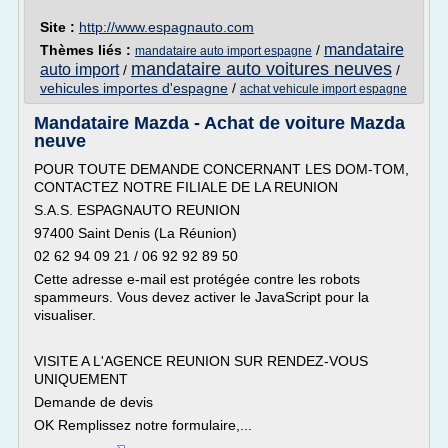
Site :
http://www.espagnauto.com
mandataire
Thèmes liés :
/
mandataire auto import espagne
mandataire auto voitures neuves
auto import
/
/
vehicules importes d'espagne
/
achat vehicule import espagne
Mandataire Mazda - Achat de voiture Mazda
neuve
POUR TOUTE DEMANDE CONCERNANT LES DOM-TOM,
CONTACTEZ NOTRE FILIALE DE LA REUNION
S.A.S. ESPAGNAUTO REUNION
97400 Saint Denis (La Réunion)
02 62 94 09 21 / 06 92 92 89 50
Cette adresse e-mail est protégée contre les robots
spammeurs. Vous devez activer le JavaScript pour la
visualiser.
VISITE A L'AGENCE REUNION SUR RENDEZ-VOUS
UNIQUEMENT
Demande de devis
OK Remplissez notre formulaire,...