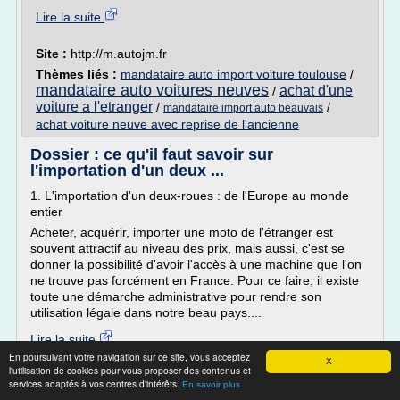
Lire la suite
Site :
http://m.autojm.fr
Thèmes liés :
mandataire auto import voiture toulouse
/
mandataire auto voitures neuves
achat d'une
/
voiture a l'etranger
/
/
mandataire import auto beauvais
achat voiture neuve avec reprise de l'ancienne
Dossier : ce qu'il faut savoir sur
l'importation d'un deux ...
1. L'importation d'un deux-roues : de l'Europe au monde
entier
Acheter, acquérir, importer une moto de l'étranger est
souvent attractif au niveau des prix, mais aussi, c'est se
donner la possibilité d'avoir l'accès à une machine que l'on
ne trouve pas forcément en France. Pour ce faire, il existe
toute une démarche administrative pour rendre son
utilisation légale dans notre beau pays....
Lire la suite
En poursuivant votre navigation sur ce site, vous acceptez
X
l'utilisation de cookies pour vous proposer des contenus et
Site :
http://moto.caradisiac.com
services adaptés à vos centres d'intérêts.
En savoir plus
Thèmes liés :
frais lors de l'achat d'un vehicule d'occasion
/