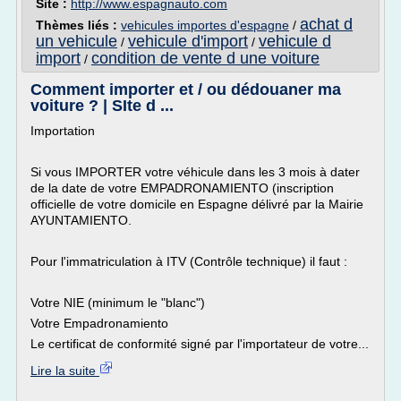
Site :
http://www.espagnauto.com
achat d
Thèmes liés :
vehicules importes d'espagne
/
un vehicule
vehicule d'import
vehicule d
/
/
import
condition de vente d une voiture
/
Comment importer et / ou dédouaner ma
voiture ? | SIte d ...
Importation
Si vous IMPORTER votre véhicule dans les 3 mois à dater
de la date de votre EMPADRONAMIENTO (inscription
officielle de votre domicile en Espagne délivré par la Mairie
AYUNTAMIENTO.
Pour l'immatriculation à ITV (Contrôle technique) il faut :
Votre NIE (minimum le "blanc")
Votre Empadronamiento
Le certificat de conformité signé par l'importateur de votre...
Lire la suite