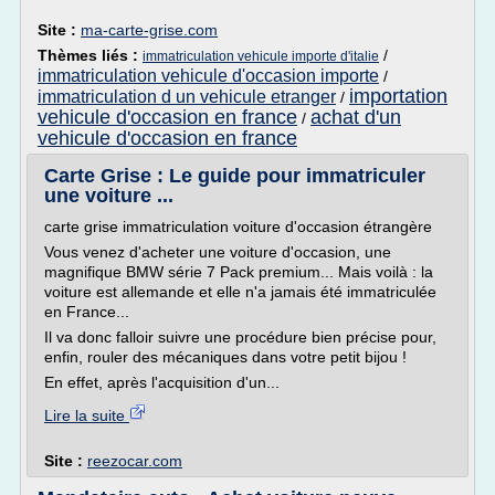
Site :
ma-carte-grise.com
Thèmes liés :
/
immatriculation vehicule importe d'italie
immatriculation vehicule d'occasion importe
/
importation
immatriculation d un vehicule etranger
/
vehicule d'occasion en france
achat d'un
/
vehicule d'occasion en france
Carte Grise : Le guide pour immatriculer
une voiture ...
carte grise immatriculation voiture d'occasion étrangère
Vous venez d'acheter une voiture d'occasion, une
magnifique BMW série 7 Pack premium... Mais voilà : la
voiture est allemande et elle n'a jamais été immatriculée
en France...
Il va donc falloir suivre une procédure bien précise pour,
enfin, rouler des mécaniques dans votre petit bijou !
En effet, après l'acquisition d'un...
Lire la suite
Site :
reezocar.com