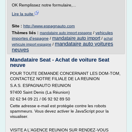
OK Remplissez notre formulaire,...
Lire la suite
Site :
http://www.espagnauto.com
Thèmes liés :
/
vehicules
mandataire auto import espagne
mandataire auto import
importes d'espagne
/
/
achat
mandataire auto voitures
/
vehicule import espagne
neuves
Mandataire Seat - Achat de voiture Seat
neuve
POUR TOUTE DEMANDE CONCERNANT LES DOM-TOM,
CONTACTEZ NOTRE FILIALE DE LA REUNION
S.A.S. ESPAGNAUTO REUNION
97400 Saint Denis (La Réunion)
02 62 94 09 21 / 06 92 92 89 50
Cette adresse e-mail est protégée contre les robots
spammeurs. Vous devez activer le JavaScript pour la
visualiser.
VISITE A L'AGENCE REUNION SUR RENDEZ-VOUS