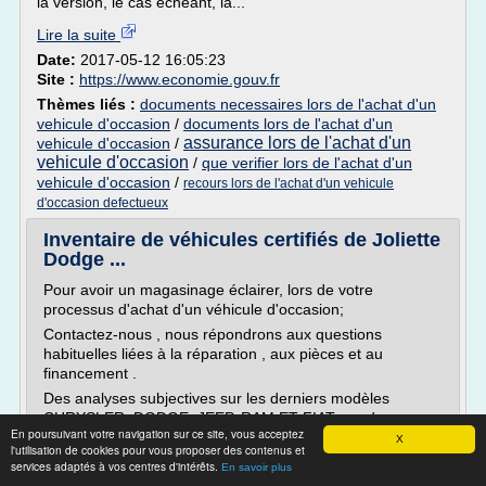
la version, le cas échéant, la...
Lire la suite
Date:
2017-05-12 16:05:23
Site :
https://www.economie.gouv.fr
Thèmes liés :
documents necessaires lors de l'achat d'un
vehicule d'occasion
/
documents lors de l'achat d'un
assurance lors de l'achat d'un
vehicule d'occasion
/
vehicule d'occasion
/
que verifier lors de l'achat d'un
vehicule d'occasion
/
recours lors de l'achat d'un vehicule
d'occasion defectueux
Inventaire de véhicules certifiés de Joliette
Dodge ...
Pour avoir un magasinage éclairer, lors de votre
processus d'achat d'un véhicule d'occasion;
Contactez-nous , nous répondrons aux questions
habituelles liées à la réparation , aux pièces et au
financement .
Des analyses subjectives sur les derniers modèles
CHRYSLER, DODGE, JEEP, RAM ET FIAT par des
En poursuivant votre navigation sur ce site, vous acceptez
professionnelles de l'industrie automobile. Vous hésitez?
X
l'utilisation de cookies pour vous proposer des contenus et
Visualiser notre page:...
services adaptés à vos centres d'intérêts.
En savoir plus