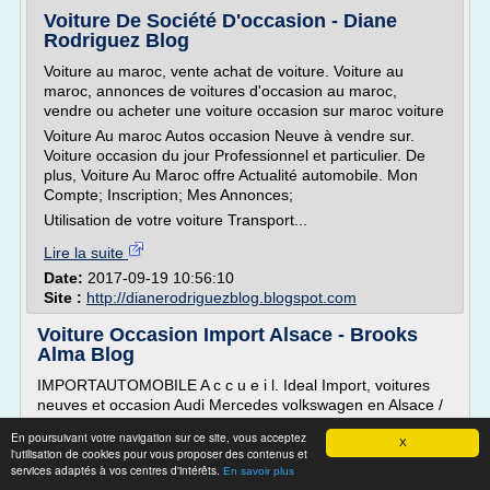
Voiture De Société D'occasion - Diane
Rodriguez Blog
Voiture au maroc, vente achat de voiture. Voiture au
maroc, annonces de voitures d'occasion au maroc,
vendre ou acheter une voiture occasion sur maroc voiture
Voiture Au maroc Autos occasion Neuve à vendre sur.
Voiture occasion du jour Professionnel et particulier. De
plus, Voiture Au Maroc offre Actualité automobile. Mon
Compte; Inscription; Mes Annonces;
Utilisation de votre voiture Transport...
Lire la suite
Date:
2017-09-19 10:56:10
Site :
http://dianerodriguezblog.blogspot.com
Voiture Occasion Import Alsace - Brooks
Alma Blog
IMPORTAUTOMOBILE A c c u e i l. Ideal Import, voitures
neuves et occasion Audi Mercedes volkswagen en Alsace /
Lorraine.
En poursuivant votre navigation sur ce site, vous acceptez
X
Importation automobile Alsace Strasbourg achat. Import
l'utilisation de cookies pour vous proposer des contenus et
automobile en Alsace proche de Strasbourg. Vente de
services adaptés à vos centres d'intérêts.
En savoir plus
voitures neuves et d'occasion à Wasselonne près de