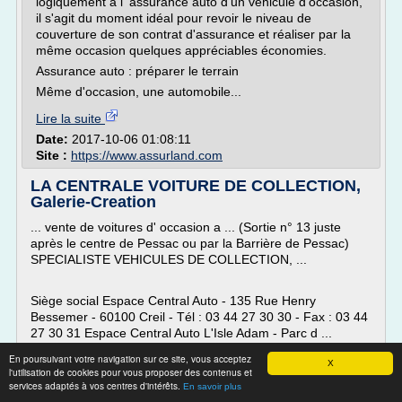
logiquement à l' assurance auto d'un véhicule d'occasion,
il s'agit du moment idéal pour revoir le niveau de
couverture de son contrat d'assurance et réaliser par la
même occasion quelques appréciables économies.
Assurance auto : préparer le terrain
Même d'occasion, une automobile...
Lire la suite
Date:
2017-10-06 01:08:11
Site :
https://www.assurland.com
LA CENTRALE VOITURE DE COLLECTION,
Galerie-Creation
... vente de voitures d' occasion a ... (Sortie n° 13 juste
après le centre de Pessac ou par la Barrière de Pessac)
SPECIALISTE VEHICULES DE COLLECTION, ...
Siège social Espace Central Auto - 135 Rue Henry
Bessemer - 60100 Creil - Tél : 03 44 27 30 30 - Fax : 03 44
27 30 31 Espace Central Auto L'Isle Adam - Parc d ...
En poursuivant votre navigation sur ce site, vous acceptez
X
l'utilisation de cookies pour vous proposer des contenus et
Seulement voilà, ces jolies voitures de collection, ... la carte
services adaptés à vos centres d'intérêts.
En savoir plus
grise de collection peut être également exigée et une