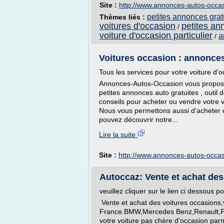
Site :
http://www.annonces-autos-occa
petites annonces grat
Thèmes liés :
voitures d'occasion
petites an
/
voiture d'occasion particulier
a
/
Voitures occasion : annonces
Tous les services pour votre voiture d'
Annonces-Autos-Occasion vous propose u
petites annonces auto gratuites , outil 
conseils pour acheter ou vendre votre v
Nous vous permettons aussi d'acheter o
pouvez découvrir notre...
Lire la suite
Site :
http://www.annonces-autos-occa
Autoccaz: Vente et achat des 
veuillez cliquer sur le lien ci dessous p
Vente et achat des voitures occasions,
France.BMW,Mercedes Benz,Renault,Peu
votre voiture pas chère d'occasion parm