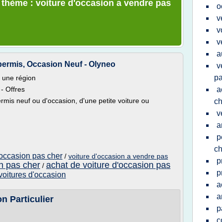
e thème : voiture d'occasion a vendre pas
o
v
v
v
a
permis, Occasion Neuf - Olyneo
v
pa
 une région
- Offres
a
mis neuf ou d'occasion, d'une petite voiture ou
ch
v
a
p
ch
'occasion pas cher
/
voiture d'occasion a vendre pas
p
on pas cher
achat de voiture d'occasion pas
/
p
voitures d'occasion
a
a
n Particulier
p
c