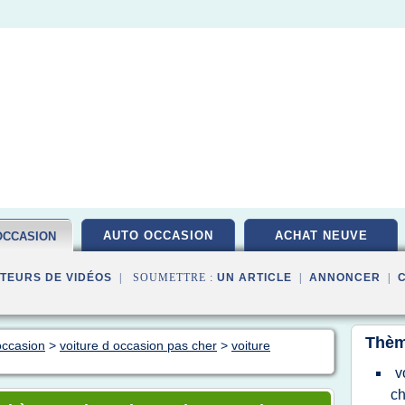
AUTO OCCASION
ACHAT NEUVE
OCCASION
TEURS DE VIDÉOS
| SOUMETTRE :
UN ARTICLE
|
ANNONCER
|
Thèm
occasion
>
voiture d occasion pas cher
>
voiture
v
ch