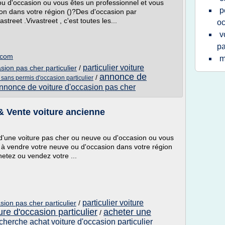
u d'occasion ou vous êtes un professionnel et vous
p
ion dans votre région ()?Des d'occasion par
street .Vivastreet , c'est toutes les...
oc
v
pa
t.com
m
particulier voiture
sion pas cher particulier
/
annonce de
/
 sans permis d'occasion particulier
nnonce de voiture d'occasion pas cher
 & Vente voiture ancienne
 d'une voiture pas cher ou neuve ou d'occasion ou vous
 à vendre votre neuve ou d'occasion dans votre région
hetez ou vendez votre ...
particulier voiture
sion pas cher particulier
/
ure d'occasion particulier
acheter une
/
cherche achat voiture d'occasion particulier