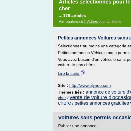
Articles sélectionnés pour l
cher
179 articles
→
Voir également
2 Vidéos
pour ce thème
Petites annonces Voitures sans 
Sélectionnez au moins une catégorie et
Petites annonces Véhicule sans permis 
Vous avez besoin d'un véhicule sans per
voiturette pas chère...
Lire la suite
Site :
http://www.olyneo.com
annonce de voiture d
Thèmes liés :
vente de voiture d'occasi
cher
/
chere
petites annonces gratuites 
/
Voitures sans permis occasio
Publier une annonce