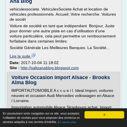
Ana Blog
vehiculessociete. VehiculesSociete Achat et location de
véhicules professionnels. Accueil; Votre recherche. Voitures
de sociét
Voiture de société en tant que indépendant. Bonjour, Juste
pour donner une autre piste en cas d'utilisation d'une
voiture particulière, cela peut permettre un remboursement
forfaitaire dans certaines limites.
Société Générale Les Meilleures Banques. La Société...
Lire la suite
Date:
2017-10-04 11:18:02
Site :
http://saltzanablog.blogspot.com
Voiture Occasion Import Alsace - Brooks
Alma Blog
IMPORTAUTOMOBILE A c c u e i l. Ideal Import, voitures
neuves et occasion Audi Mercedes volkswagen en Alsace
/ Lorraine.
Importation automobile Alsace Strasbourg achat. Import
automobile en Alsace proche de Strasbourg. Vente de
En poursuivant votre navigation sur ce site, vous acceptez
X
voitures neuves et d'occasion à Wasselonne près de
l'utilisation de cookies pour vous proposer des contenus et
services adaptés à vos centres d'intérêts.
Strasbourg (BasRhin, 67). KImport vous propose des
En savoir plus