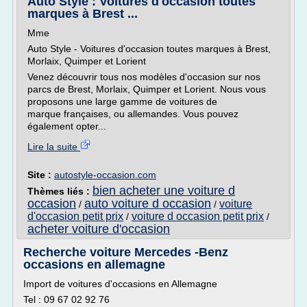
Auto Style : Voitures d'occasion toutes
marques à Brest ...
Mme
Auto Style - Voitures d'occasion toutes marques à Brest,
Morlaix, Quimper et Lorient
Venez découvrir tous nos modèles d'occasion sur nos
parcs de Brest, Morlaix, Quimper et Lorient. Nous vous
proposons une large gamme de voitures de
marque françaises, ou allemandes. Vous pouvez
également opter...
Lire la suite
Site :
autostyle-occasion.com
bien acheter une voiture d
Thèmes liés :
occasion
auto voiture d occasion
voiture
/
/
d'occasion petit prix
voiture d occasion petit prix
/
/
acheter voiture d'occasion
Recherche voiture Mercedes -Benz
occasions en allemagne
Import de voitures d'occasions en Allemagne
Tel : 09 67 02 92 76