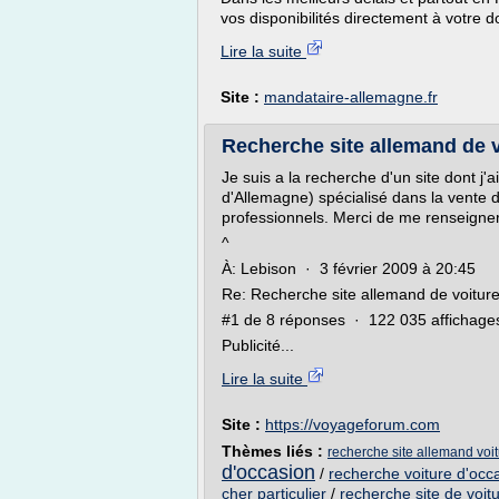
vos disponibilités directement à votre dom
Lire la suite
Site :
mandataire-allemagne.fr
Recherche site allemand de v
Je suis a la recherche d'un site dont j'
d'Allemagne) spécialisé dans la vente d
professionnels. Merci de me renseigner
^
À: Lebison · 3 février 2009 à 20:45
Re: Recherche site allemand de voitur
#1 de 8 réponses · 122 035 affichage
Publicité...
Lire la suite
Site :
https://voyageforum.com
Thèmes liés :
recherche site allemand voi
d'occasion
/
recherche voiture d'occ
cher particulier
/
recherche site de voit