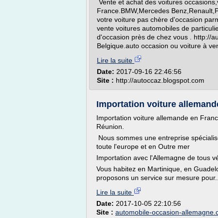
Vente et achat des voitures occasions,
France.BMW,Mercedes Benz,Renault,Peu
votre voiture pas chère d'occasion parm
vente voitures automobiles de particuli
d'occasion près de chez vous . http://
Belgique.auto occasion ou voiture à ven
Lire la suite
Date:
2017-09-16 22:46:56
Site :
http://autoccaz.blogspot.com
Importation voiture allemande
Importation voiture allemande en Fran
Réunion.
Nous sommes une entreprise spécialisé
toute l'europe et en Outre mer
Importation avec l'Allemagne de tous v
Vous habitez en Martinique, en Guade
proposons un service sur mesure pour..
Lire la suite
Date:
2017-10-05 22:10:56
Site :
automobile-occasion-allemagne