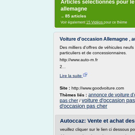
Articles sélectionnés pour le
allemagne
85 articles
→
Voir également
15 Vidéos
pour ce thème
Voiture d'occasion Allemagne , aut
Des milliers d'offres de véhicules neuf
particuliers et de concessionnaires.
http://www.auto-m.fr
2...
Lire la suite
Site :
http://www.goodvoiture.com
annonce de voiture d
Thèmes liés :
voiture d'occasion pas
pas cher
/
d'occasion pas cher
Autoccaz: Vente et achat des 
veuillez cliquer sur le lien ci dessous p