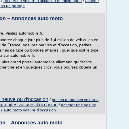
/
recherche voiture d'occasion en allemagne
/
acheter
ans un garage
sion – Annonces auto moto
e. Visitez automobile.fr.
uverez chaque jour plus de 1,4 million de véhicules en
 de France. Voitures neuves et d'occasion, petites
usines de luxe ou bonnes affaires : quel que soit le type
z sur automobile.fr.
e plus grand portail automobile allemand qui facilite
echerche et en quelques clics, vous pourrez obtenir un
e neuve ou d'occasion
/
petites annonces voitures
gratuites voitures d'occasion
/
acheter une voiture
/
auto moto voiture d'occasion
sion – Annonces auto moto