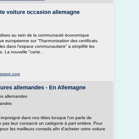
te voiture occasion allemagne
andises au sein de la communauté économique
ive européenne sur "l'harmonisation des certificats
ules dans l'espace communautaire" a simplifié les
. La nouvelle "carte...
logspot.com
itures allemandes - En Allemagne
res allemandes
mandes
 impreigné dans nos têtes lorsque l'on parle de
 ne pas leur consacré un catégorie à part entière. Pour
our les meilleurs conseils afin d'acheter votre voiture