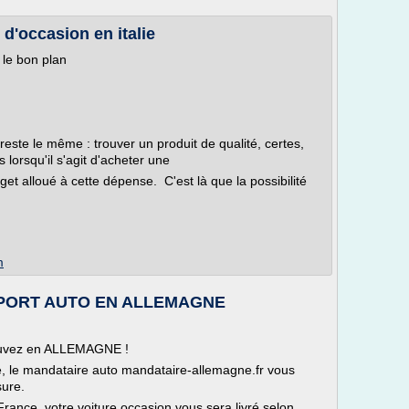
 d'occasion en italie
: le bon plan
 reste le même : trouver un produit de qualité, certes,
s lorsqu'il s'agit d'acheter une
et alloué à cette dépense. C'est là que la possibilité
m
 IMPORT AUTO EN ALLEMAGNE
rouvez en ALLEMAGNE !
ée, le mandataire auto mandataire-allemagne.fr vous
sure.
France, votre voiture occasion vous sera livré selon