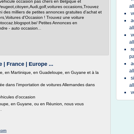
véhicule occasion pas chers en Belgique et
a
geot,citoyen,Audi,golf,voitures occasions,Trouvez
i des milliers de petites annonces gratuites d'achat et
v
ers,Voitures d'Occasion ! Trouvez une voiture
a
autoccaz.blogspot.be/ Petites Annonces en
al
dre - auto occasion...
v
a
r
pa
 | France | Europe ...
a
al
ce, en Martinique, en Guadeloupe, en Guyane et à la
s
e dans l'importation de voitures Allemandes dans
a
v
éhicules d'occasion
loupe, en Guyane, ou en Réunion, nous vous
.
.com