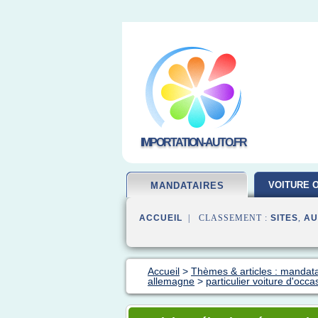
IMPORTATION-AUTO.FR
VOITURE 
MANDATAIRES
ACCUEIL
| CLASSEMENT :
SITES
,
AU
Accueil
>
Thèmes & articles : mandata
allemagne
>
particulier voiture d'occ