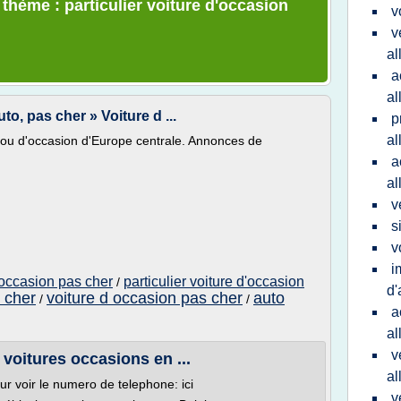
 thème : particulier voiture d'occasion
v
v
al
a
al
o, pas cher » Voiture d ...
p
a
s ou d'occasion d'Europe centrale. Annonces de
a
a
v
s
v
i
'occasion pas cher
particulier voiture d'occasion
/
d'
 cher
voiture d occasion pas cher
auto
/
/
a
a
v
voitures occasions en ...
a
our voir le numero de telephone: ici
v