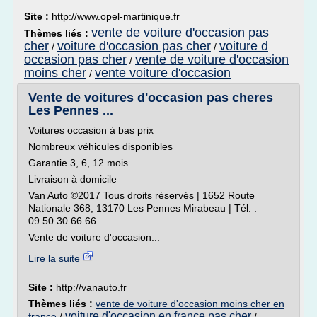
Site :
http://www.opel-martinique.fr
vente de voiture d'occasion pas
Thèmes liés :
cher
voiture d'occasion pas cher
voiture d
/
/
occasion pas cher
vente de voiture d'occasion
/
moins cher
vente voiture d'occasion
/
Vente de voitures d'occasion pas cheres
Les Pennes ...
Voitures occasion à bas prix
Nombreux véhicules disponibles
Garantie 3, 6, 12 mois
Livraison à domicile
Van Auto ©2017 Tous droits réservés | 1652 Route
Nationale 368, 13170 Les Pennes Mirabeau | Tél. :
09.50.30.66.66
Vente de voiture d'occasion...
Lire la suite
Site :
http://vanauto.fr
Thèmes liés :
vente de voiture d'occasion moins cher en
voiture d'occasion en france pas cher
france
/
/