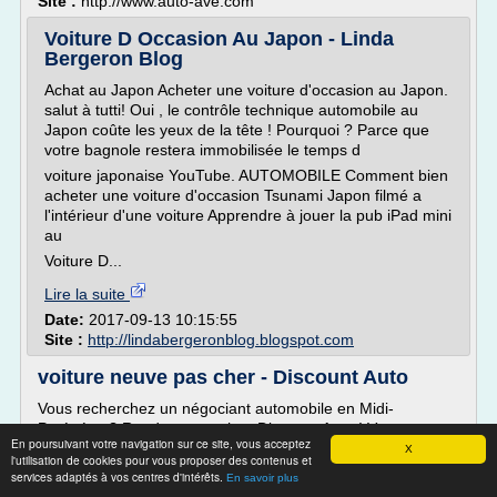
Site :
http://www.auto-ave.com
Voiture D Occasion Au Japon - Linda
Bergeron Blog
Achat au Japon Acheter une voiture d'occasion au Japon.
salut à tutti! Oui , le contrôle technique automobile au
Japon coûte les yeux de la tête ! Pourquoi ? Parce que
votre bagnole restera immobilisée le temps d
voiture japonaise YouTube. AUTOMOBILE Comment bien
acheter une voiture d'occasion Tsunami Japon filmé a
l'intérieur d'une voiture Apprendre à jouer la pub iPad mini
au
Voiture D...
Lire la suite
Date:
2017-09-13 10:15:55
Site :
http://lindabergeronblog.blogspot.com
voiture neuve pas cher - Discount Auto
Vous recherchez un négociant automobile en Midi-
Pyrénées ? Rendez-vous chez Discount Auto ! Votre
En poursuivant votre navigation sur ce site, vous acceptez
spécialiste des voitures neuves pas chères vous propose à
X
l'utilisation de cookies pour vous proposer des contenus et
la vente un grand choix de véhicules toutes marques.
services adaptés à vos centres d'intérêts.
En savoir plus
N'hésitez pas à...