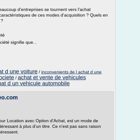
eaucoup d'entreprises se tournent vers l'achat
caractéristiques de ces modes d'acquisition ? Quels en
 ?
été
été signifie que...
t d une voiture
/
inconvenients de l achat d une
ociete
achat et vente de vehicules
/
at d un vehicule automobile
neo.com
our Location avec Option d'Achat, est un mode de
éressant à plus d'un titre. Ce n'est pas sans raison
téressent.