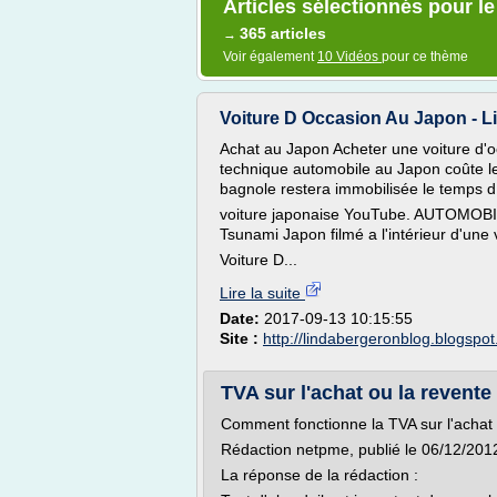
Articles sélectionnés pour le
365 articles
→
Voir également
10 Vidéos
pour ce thème
Voiture D Occasion Au Japon - L
Achat au Japon Acheter une voiture d'occ
technique automobile au Japon coûte le
bagnole restera immobilisée le temps d
voiture japonaise YouTube. AUTOMOBIL
Tsunami Japon filmé a l'intérieur d'une
Voiture D...
Lire la suite
Date:
2017-09-13 10:15:55
Site :
http://lindabergeronblog.blogspo
TVA sur l'achat ou la revente
Comment fonctionne la TVA sur l'achat 
Rédaction netpme, publié le 06/12/201
La réponse de la rédaction :