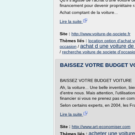
Qu'il s'agisse de l'achat d'une voiture 
financement pour devenir propriétaire 
Achat comptant de la voiture...
Lire la suite
Site :
http://www.voiture-de-societe.fr
Thèmes liés :
location option d'achat 
achat d une voiture de
occasion
/
/
recherche voiture de societe d'occasi
BAISSEZ VOTRE BUDGET VOI
BAISSEZ VOTRE BUDGET VOITURE
Ah, la voiture... Une belle invention, 
d'entre nous. Mais attention, l'utilisati
financier si vous ne prenez pas en compt
Selon certains experts, en 2004, les Fr
Lire la suite
Site :
http://www.art-economiser.com
acheter une voitur
Thèmes liés :