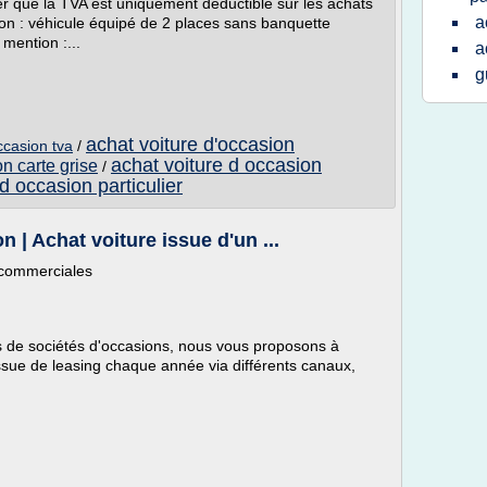
ler que la TVA est uniquement déductible sur les achats
a
sion : véhicule équipé de 2 places sans banquette
 mention :...
a
g
achat voiture d'occasion
ccasion tva
/
achat voiture d occasion
on carte grise
/
d occasion particulier
 | Achat voiture issue d'un ...
 commerciales
es de sociétés d'occasions, nous vous proposons à
issue de leasing chaque année via différents canaux,