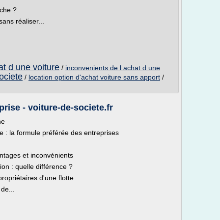
rche ?
ans réaliser...
t d une voiture
/
inconvenients de l achat d une
ociete
/
location option d'achat voiture sans apport
/
rise - voiture-de-societe.fr
he
e : la formule préférée des entreprises
antages et inconvénients
ion : quelle différence ?
ropriétaires d'une flotte
de...