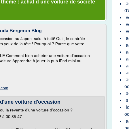
 thème : achat d une voiture de societe
a
d'
v
v
inda Bergeron Blog
v
a
asion au Japon. salut à tutti! Oui , le contrôle
s yeux de la tête ! Pourquoi ? Parce que votre
a
a
E Comment bien acheter une voiture d'occasion
a
 voiture Apprendre à jouer la pub iPad mini au
a
a
a
oc
t.com
a
a
 d'une voiture d'occasion
l
ou la revente d'une voiture d'occasion ?
oc
2 à 00:35:47
a
pa