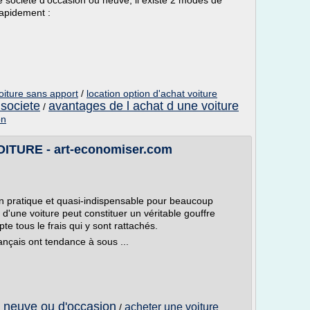
de société d'occasion ou neuve, il existe 2 modes de
rapidement :
voiture sans apport
/
location option d'achat voiture
 societe
avantages de l achat d une voiture
/
on
TURE - art-economiser.com
bien pratique et quasi-indispensable pour beaucoup
on d'une voiture peut constituer un véritable gouffre
e tous le frais qui y sont rattachés.
ançais ont tendance à sous ...
e neuve ou d'occasion
acheter une voiture
/