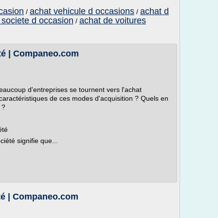
ccasion
achat vehicule d occasions
achat d
/
/
 societe d occasion
achat de voitures
/
été | Companeo.com
eaucoup d'entreprises se tournent vers l'achat
 caractéristiques de ces modes d'acquisition ? Quels en
 ?
été
iété signifie que...
été | Companeo.com