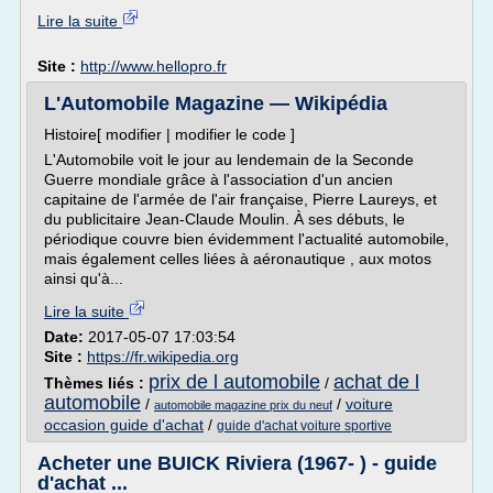
Lire la suite
Site :
http://www.hellopro.fr
L'Automobile Magazine — Wikipédia
Histoire[ modifier | modifier le code ]
L'Automobile voit le jour au lendemain de la Seconde
Guerre mondiale grâce à l'association d'un ancien
capitaine de l'armée de l'air française, Pierre Laureys, et
du publicitaire Jean-Claude Moulin. À ses débuts, le
périodique couvre bien évidemment l'actualité automobile,
mais également celles liées à aéronautique , aux motos
ainsi qu'à...
Lire la suite
Date:
2017-05-07 17:03:54
Site :
https://fr.wikipedia.org
prix de l automobile
achat de l
Thèmes liés :
/
automobile
/
/
voiture
automobile magazine prix du neuf
occasion guide d'achat
/
guide d'achat voiture sportive
Acheter une BUICK Riviera (1967- ) - guide
d'achat ...