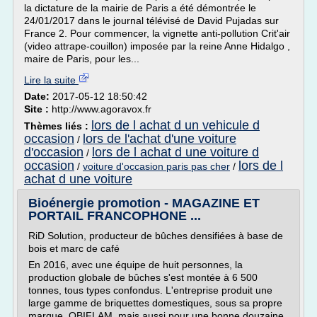
la dictature de la mairie de Paris a été démontrée le
24/01/2017 dans le journal télévisé de David Pujadas sur
France 2. Pour commencer, la vignette anti-pollution Crit'air
(video attrape-couillon) imposée par la reine Anne Hidalgo ,
maire de Paris, pour les...
Lire la suite
Date:
2017-05-12 18:50:42
Site :
http://www.agoravox.fr
lors de l achat d un vehicule d
Thèmes liés :
occasion
lors de l'achat d'une voiture
/
d'occasion
lors de l achat d une voiture d
/
occasion
lors de l
/
voiture d'occasion paris pas cher
/
achat d une voiture
Bioénergie promotion - MAGAZINE ET
PORTAIL FRANCOPHONE ...
RiD Solution, producteur de bûches densifiées à base de
bois et marc de café
En 2016, avec une équipe de huit personnes, la
production globale de bûches s'est montée à 6 500
tonnes, tous types confondus. L'entreprise produit une
large gamme de briquettes domestiques, sous sa propre
marque, OBIFLAM, mais aussi pour une bonne douzaine