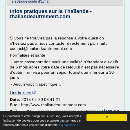
electrique guide d'achat
Infos pratiques sur la Thaïlande -
thailandeautrement.com
Si vous ne trouviez pas la réponse à votre question
n'hésitez pas à nous contacter directement par mail :
contact@thailandeautrement.com
Formalités et santé :
- Votre passeport doit avoir une validité s'étendant au-delà
de 6 mois après votre date de retour.Il n'est pas nécessaire
d'obtenir un visa pour un séjour touristique inférieur à 30
jours.
- Aucun vaccin spécifique...
Lire la suite
Date:
2015-04-30 03:41:21
Site :
http://www.thailandeautrement.com
lors de
achat d'une voiture a l'etranger
Thèmes liés :
/
En poursuivant votre navigation sur ce site, vous acceptez
l achat d une voiture
/
voiture electrique guide d'achat
X
l'utilisation de cookies pour vous proposer des contenus et
services adaptés à vos centres d'intérêts.
En savoir plus
Vélo couché France : location vente