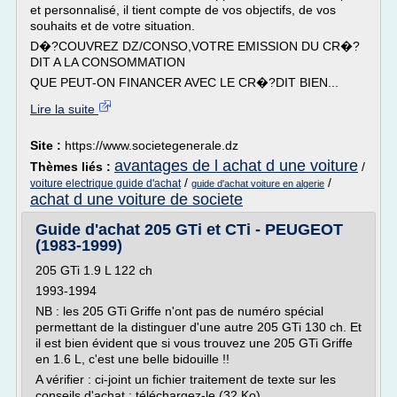
et personnalisé, il tient compte de vos objectifs, de vos
souhaits et de votre situation.
D�?COUVREZ DZ/CONSO,VOTRE EMISSION DU CR�?
DIT A LA CONSOMMATION
QUE PEUT-ON FINANCER AVEC LE CR�?DIT BIEN...
Lire la suite
Site :
https://www.societegenerale.dz
avantages de l achat d une voiture
Thèmes liés :
/
/
/
voiture electrique guide d'achat
guide d'achat voiture en algerie
achat d une voiture de societe
Guide d'achat 205 GTi et CTi - PEUGEOT
(1983-1999)
205 GTi 1.9 L 122 ch
1993-1994
NB : les 205 GTi Griffe n'ont pas de numéro spécial
permettant de la distinguer d'une autre 205 GTi 130 ch. Et
il est bien évident que si vous trouvez une 205 GTi Griffe
en 1.6 L, c'est une belle bidouille !!
A vérifier : ci-joint un fichier traitement de texte sur les
conseils d'achat : téléchargez-le (32 Ko)