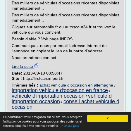
Des milliers de véhicules d'occasions récentes disponibles
immédiatement...
Des milliers de véhicules d'occasions récentes disponibles
immédiatement...
Cliquez sur automobile.fr ou autoscout24.fr et trouvez le
véhicule qui vous convient.
Besoin d'aide ? Voir page INFOS
Communiquez-nous par email l'adresse Internet de
l'annonce en copiant le lien de la barre d'adresse.
Nous prendrons contact...
Lire la suite
Date:
2013-09-19 08:58:47
Site :
http://firstcarsimport.fr
Thèmes liés :
achat vehicule d'occasion en allemagne
/
importation vehicule d'occasion en france
/
vehicule d'importation occasion
vehicule d
/
importation occasion
conseil achat vehicule d
/
occasion
Elite Occasion - Achat, vente voiture
En poursuivant votre navigation sur ce site, vous acceptez
X
l'utilisation de cookies pour vous proposer des contenus et
occasion pas chère
services adaptés à vos centres d'intérêts.
En savoir plus
Livraison dans 16 centres en France