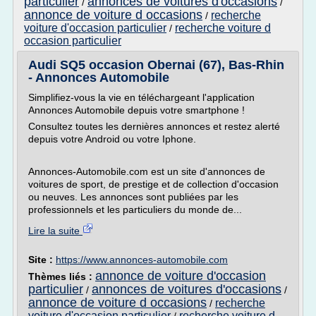
particulier
annonces de voitures d'occasions
/
/
annonce de voiture d occasions
recherche
/
voiture d'occasion particulier
recherche voiture d
/
occasion particulier
Audi SQ5 occasion Obernai (67), Bas-Rhin
- Annonces Automobile
Simplifiez-vous la vie en téléchargeant l'application
Annonces Automobile depuis votre smartphone !
Consultez toutes les dernières annonces et restez alerté
depuis votre Android ou votre Iphone.
Annonces-Automobile.com est un site d'annonces de
voitures de sport, de prestige et de collection d'occasion
ou neuves. Les annonces sont publiées par les
professionnels et les particuliers du monde de...
Lire la suite
Site :
https://www.annonces-automobile.com
annonce de voiture d'occasion
Thèmes liés :
particulier
annonces de voitures d'occasions
/
/
annonce de voiture d occasions
recherche
/
voiture d'occasion particulier
recherche voiture d