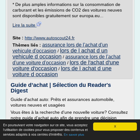
* De plus amples informations sur la consommation de
carburant et les émissions de CO2 des voitures neuves
sont disponibles gratuitement sur europa.eu...
Lire la suite
Site :
http://www.autoscout24.fr
assurance lors de l'achat d'un
Thèmes liés :
lors de l achat d un
vehicule d'occasion
/
vehicule d occasion
assurance lors de l'achat
/
lors de l'achat d'une
d'une voiture d'occasion
/
voiture d'occasion
lors de l achat d une
/
voiture d occasion
Guide d’achat | Sélection du Reader's
Digest
Guide d'achat auto: Prêts et assurances automobile,
voitures neuves et usagées
Vous êtes à la recherche d'une nouvelle voiture? Consultez
notre guide d'achat auto afin de prendre une décision
éclairée. Que vous achetiez un véhicule en ligne ou auprès
En poursuivant votre navigation sur ce site, vous acceptez
X
d'un concessionnaire, nous vous partageons les meilleurs
l'utilisation de cookies pour vous proposer des contenus et
services adaptés à vos centres d'intérêts.
conseils et stratégies à adopter lors de l'achat d'une
En savoir plus