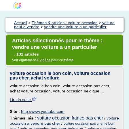
Accueil
>
Thèmes & articles : voiture occasion
>
voiture
neuf a vendre
>
vendre une voiture a un particulier
Articles sélectionnés pour le thème :
vendre une voiture a un particulier
132 articles
→
Voir également
4 Vidéos
pour ce thème
voiture occasion le bon coin, voiture occasion
pas cher, achat voiture
voiture occasion le bon coin, voiture occasion pas cher,
achat voiture occasion, voiture occasion belgique,...
Lire la suite
Site :
http://www.youtube.com
voiture occasion france pas cher
Thèmes liés :
/
voiture
occasion a vendre pas cher
/
voiture occasion pas cher le bon
/
voiture occasion pas cher belgique
/
voiture occasion