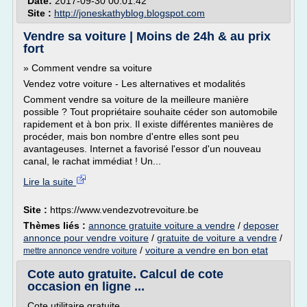
Date:
2017-09-30 00:01:42
Site :
http://joneskathyblog.blogspot.com
Vendre sa voiture | Moins de 24h & au prix
fort
» Comment vendre sa voiture
Vendez votre voiture - Les alternatives et modalités
Comment vendre sa voiture de la meilleure manière
possible ? Tout propriétaire souhaite céder son automobile
rapidement et à bon prix. Il existe différentes manières de
procéder, mais bon nombre d'entre elles sont peu
avantageuses. Internet a favorisé l'essor d'un nouveau
canal, le rachat immédiat ! Un...
Lire la suite
Site :
https://www.vendezvotrevoiture.be
Thèmes liés :
annonce gratuite voiture a vendre
/
deposer
annonce pour vendre voiture
/
gratuite de voiture a vendre
/
/
voiture a vendre en bon etat
mettre annonce vendre voiture
Cote auto gratuite. Calcul de cote
occasion en ligne ...
Cote utilitaire gratuite