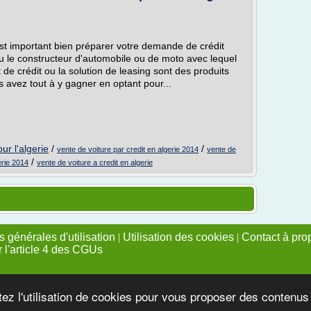
est important bien préparer votre demande de crédit
ou le constructeur d'automobile ou de moto avec lequel
e crédit ou la solution de leasing sont des produits
 avez tout à y gagner en optant pour...
ur l'algerie
/
/
vente de voiture par credit en algerie 2014
vente de
/
erie 2014
vente de voiture a credit en algerie
 générales d'utilisation
|
Utilisation des cookies
|
Contact à pro
r l'article 4 des CGUs
tez l'utilisation de cookies pour vous proposer des contenu