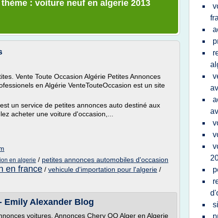
 thème : voiture neuf en algerie 2013
v
fr
a
p
s
r
al
v
tites. Vente Toute Occasion Algérie Petites Annonces
rofessionels en Algérie VenteTouteOccasion est un site
av
a
e est un service de petites annonces auto destiné aux
av
ulez acheter une voiture d'occasion,...
v
v
v
om
2
/
petites annonces automobiles d'occasion
ion en algerie
n en france
/
vehicule d'importation pour l'algerie
/
p
r
d'
- Emily Alexander Blog
s
nnonces voitures. Annonces Chery QQ Alger en Algerie
p