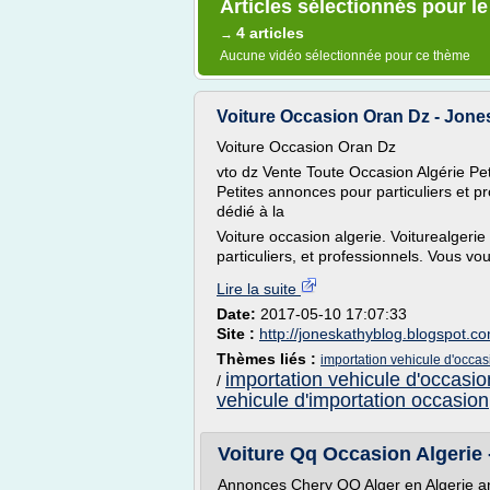
Articles sélectionnés pour le
4 articles
→
Aucune vidéo sélectionnée pour ce thème
Voiture Occasion Oran Dz - Jone
Voiture Occasion Oran Dz
vto dz Vente Toute Occasion Algérie Pe
Petites annonces pour particuliers et p
dédié à la
Voiture occasion algerie. Voiturealgeri
particuliers, et professionnels. Vous vo
Lire la suite
Date:
2017-05-10 17:07:33
Site :
http://joneskathyblog.blogspot.c
Thèmes liés :
importation vehicule d'occas
importation vehicule d'occasio
/
vehicule d'importation occasion
Voiture Qq Occasion Algerie 
Annonces Chery QQ Alger en Algerie a