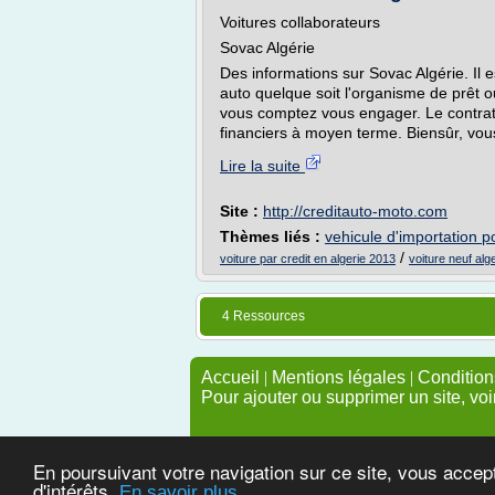
Voitures collaborateurs
Sovac Algérie
Des informations sur Sovac Algérie. Il 
auto quelque soit l'organisme de prêt 
vous comptez vous engager. Le contrat d
financiers à moyen terme. Biensûr, vous
Lire la suite
Site :
http://creditauto-moto.com
Thèmes liés :
vehicule d'importation po
/
voiture par credit en algerie 2013
voiture neuf alg
4 Ressources
Accueil
|
Mentions légales
|
Conditions
Pour ajouter ou supprimer un site, voi
En poursuivant votre navigation sur ce site, vous accep
d'intérêts.
En savoir plus