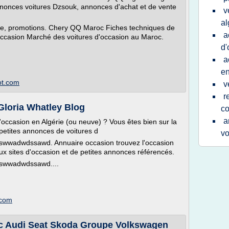
nonces voitures Dzsouk, annonces d'achat et de vente
v
al
e, promotions. Chery QQ Maroc Fiches techniques de
a
ccasion Marché des voitures d'occasion au Maroc.
d'
a
en
ot.com
v
r
Gloria Whatley Blog
co
a
occasion en Algérie (ou neuve) ? Vous êtes bien sur la
petites annonces de voitures d
vo
wadwdssawd. Annuaire occasion trouvez l'occasion
 sites d'occasion et de petites annonces référencés.
swwadwdssawd....
.com
c Audi Seat Skoda Groupe Volkswagen