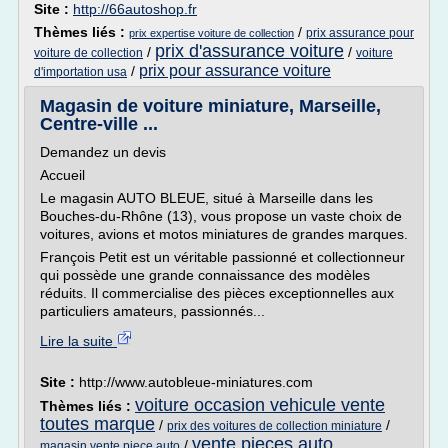
Site :
http://66autoshop.fr
Thèmes liés :
/
prix assurance pour
prix expertise voiture de collection
prix d'assurance voiture
/
/
voiture de collection
voiture
prix pour assurance voiture
/
d'importation usa
Magasin de voiture miniature, Marseille,
Centre-ville ...
Demandez un devis
Accueil
Le magasin AUTO BLEUE, situé à Marseille dans les
Bouches-du-Rhône (13), vous propose un vaste choix de
voitures, avions et motos miniatures de grandes marques.
François Petit est un véritable passionné et collectionneur
qui possède une grande connaissance des modèles
réduits. Il commercialise des pièces exceptionnelles aux
particuliers amateurs, passionnés...
Lire la suite
Site :
http://www.autobleue-miniatures.com
voiture occasion vehicule vente
Thèmes liés :
toutes marque
/
/
prix des voitures de collection miniature
vente pieces auto
/
magasin vente piece auto