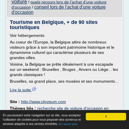
voiture
/
quels recours lors de l'achat d'une voiture
conseil lors de l'achat d'une voiture
d'occasion
/
d'occasion
Tourisme en Belgique, + de 90 sites
touristiques
Voir hébergements
Au coeur de l'Europe, la Belgique attire de nombreux
visiteurs grâce à son important patrimoine historique et le
dynamisme culturel qui caractérise plusieurs de ses
grandes villes.
Voisine, la Belgique se prête idéalement à une escapade
sur un weekend : Bruxelles , Bruges , Anvers ou Liège... les
grands classiques !
Bruxelles, sa grand place, ses musées et ses monuments...
Lire la suite
Site :
http://www.cityzeum.com
Thèmes liés :
recherche site de voiture d'occasion en
belgique
/
/
recherche voiture d'occasion pas cher en belgique
En poursuivant votre navigation sur ce site, vous acceptez
X
voiture d'occasion pas cher belgique
/
voiture d'importation
l'utilisation de cookies pour vous proposer des contenus et
services adaptés à vos centres d'intérêts.
belgique
/
importation vehicule d'occasion en belgique
En savoir plus