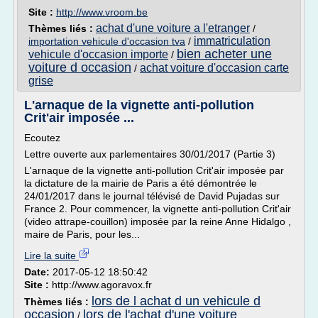
Site :
http://www.vroom.be
achat d'une voiture a l'etranger
Thèmes liés :
/
immatriculation
importation vehicule d'occasion tva
/
bien acheter une
vehicule d'occasion importe
/
voiture d occasion
achat voiture d'occasion carte
/
grise
L'arnaque de la vignette anti-pollution
Crit'air imposée ...
Ecoutez
Lettre ouverte aux parlementaires 30/01/2017 (Partie 3)
L'arnaque de la vignette anti-pollution Crit'air imposée par
la dictature de la mairie de Paris a été démontrée le
24/01/2017 dans le journal télévisé de David Pujadas sur
France 2. Pour commencer, la vignette anti-pollution Crit'air
(video attrape-couillon) imposée par la reine Anne Hidalgo ,
maire de Paris, pour les...
Lire la suite
Date:
2017-05-12 18:50:42
Site :
http://www.agoravox.fr
lors de l achat d un vehicule d
Thèmes liés :
occasion
lors de l'achat d'une voiture
/