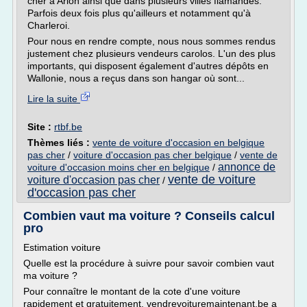
cher à Arlon ainsi que dans plusieurs villes flamandes.
Parfois deux fois plus qu'ailleurs et notamment qu'à
Charleroi.
Pour nous en rendre compte, nous nous sommes rendus
justement chez plusieurs vendeurs carolos. L'un des plus
importants, qui disposent également d'autres dépôts en
Wallonie, nous a reçus dans son hangar où sont...
Lire la suite
Site :
rtbf.be
Thèmes liés :
vente de voiture d'occasion en belgique
pas cher
/
voiture d'occasion pas cher belgique
/
vente de
annonce de
voiture d'occasion moins cher en belgique
/
vente de voiture
voiture d'occasion pas cher
/
d'occasion pas cher
Combien vaut ma voiture ? Conseils calcul
pro
Estimation voiture
Quelle est la procédure à suivre pour savoir combien vaut
ma voiture ?
Pour connaître le montant de la cote d'une voiture
rapidement et gratuitement, vendrevoituremaintenant.be a