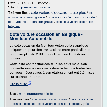
Date:
2017-05-12 18:22:26
Site :
http://www.autolive.be
cote voiture d'occasion auto plus
Thèmes liés :
/
cote
/
cote voiture d'occasion gratuite
/
argus auto occasion gratuite
cote voiture d occasion gratuit
/
cote de la voiture d'occasion
belgique
Cote voiture occasion en Belgique -
Moniteur Automobile
La cote occasion du Moniteur Automobile s'applique
uniquement pour des transactions entre particuliers et
porte sur plus de 2.000 modèles et sur les 6 dernières
années.
Cette cote est réactualisée tous les deux mois. Son
originalité réside désormais dans le fait que toutes les
données nécessaires à son établissement ont été mises
sur ordinateur : entre...
Lire la suite
Site :
moniteurautomobile.be
Thèmes liés :
/
cote de la voiture
cote voiture occasion moniteur
/
/
prix
d'occasion belgique
cote voiture d occasion belgique