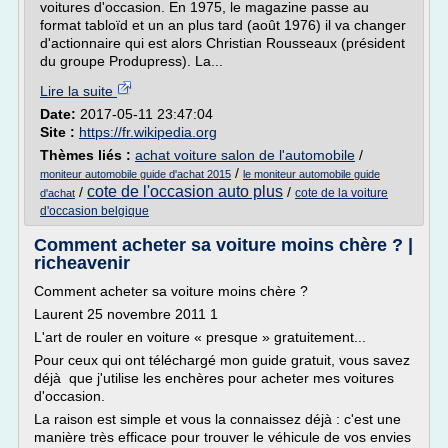
voitures d'occasion. En 1975, le magazine passe au
format tabloïd et un an plus tard (août 1976) il va changer
d'actionnaire qui est alors Christian Rousseaux (président
du groupe Produpress). La...
Lire la suite
Date:
2017-05-11 23:47:04
Site :
https://fr.wikipedia.org
Thèmes liés :
achat voiture salon de l'automobile
/
/
moniteur automobile guide d'achat 2015
le moniteur automobile guide
cote de l'occasion auto plus
/
/
cote de la voiture
d'achat
d'occasion belgique
Comment acheter sa voiture moins chère ? |
richeavenir
Comment acheter sa voiture moins chère ?
Laurent 25 novembre 2011 1
L'art de rouler en voiture « presque » gratuitement...
Pour ceux qui ont téléchargé mon guide gratuit, vous savez
déjà que j'utilise les enchères pour acheter mes voitures
d'occasion.
La raison est simple et vous la connaissez déjà : c'est une
manière très efficace pour trouver le véhicule de vos envies