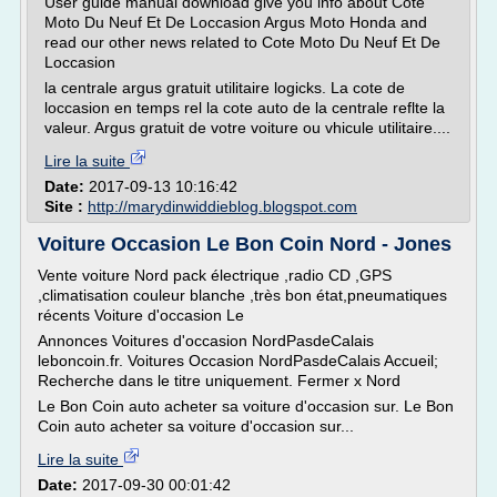
User guide manual download give you info about Cote
Moto Du Neuf Et De Loccasion Argus Moto Honda and
read our other news related to Cote Moto Du Neuf Et De
Loccasion
la centrale argus gratuit utilitaire logicks. La cote de
loccasion en temps rel la cote auto de la centrale reflte la
valeur. Argus gratuit de votre voiture ou vhicule utilitaire....
Lire la suite
Date:
2017-09-13 10:16:42
Site :
http://marydinwiddieblog.blogspot.com
Voiture Occasion Le Bon Coin Nord - Jones
Vente voiture Nord pack électrique ,radio CD ,GPS
,climatisation couleur blanche ,très bon état,pneumatiques
récents Voiture d'occasion Le
Annonces Voitures d'occasion NordPasdeCalais
leboncoin.fr. Voitures Occasion NordPasdeCalais Accueil;
Recherche dans le titre uniquement. Fermer x Nord
Le Bon Coin auto acheter sa voiture d'occasion sur. Le Bon
Coin auto acheter sa voiture d'occasion sur...
Lire la suite
Date:
2017-09-30 00:01:42